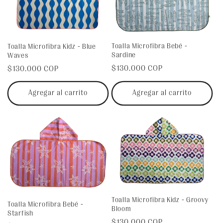
Toalla Microfibra Bebé -
Toalla Microfibra Kidz - Blue
Sardine
Waves
Precio
$130.000 COP
Precio
$130.000 COP
habitual
habitual
Agregar al carrito
Agregar al carrito
Toalla Microfibra Kidz - Groovy
Toalla Microfibra Bebé -
Bloom
Starfish
Precio
$130.000 COP