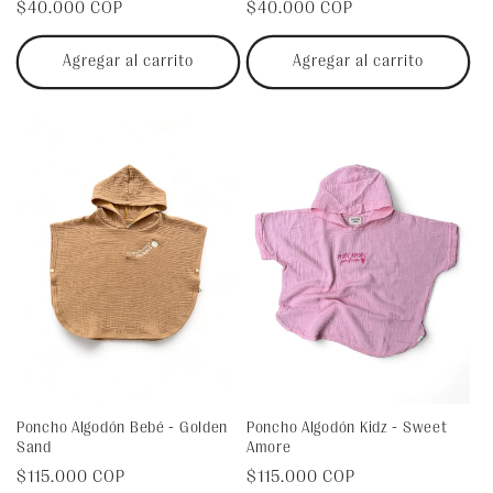
Precio
$40.000 COP
Precio
$40.000 COP
habitual
habitual
Agregar al carrito
Agregar al carrito
Poncho Algodón Bebé - Golden
Poncho Algodón Kidz - Sweet
Sand
Amore
Precio
$115.000 COP
Precio
$115.000 COP