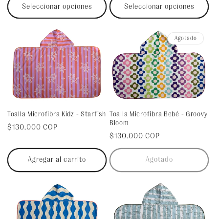
Seleccionar opciones
Seleccionar opciones
Agotado
Toalla Microfibra Bebé - Groovy
Toalla Microfibra Kidz - Starfish
Bloom
Precio
$130.000 COP
Precio
$130.000 COP
habitual
habitual
Agregar al carrito
Agotado