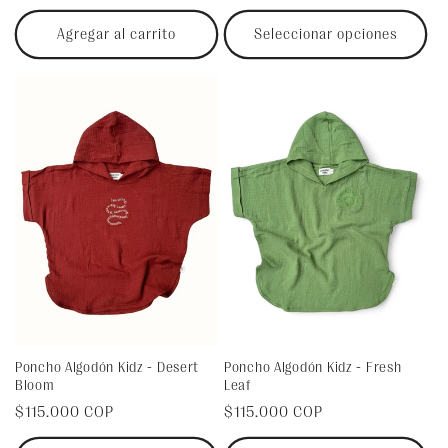
habitual
habitual
Agregar al carrito
Seleccionar opciones
Poncho Algodón Kidz - Desert
Poncho Algodón Kidz - Fresh
Bloom
Leaf
Precio
$115.000 COP
Precio
$115.000 COP
habitual
habitual