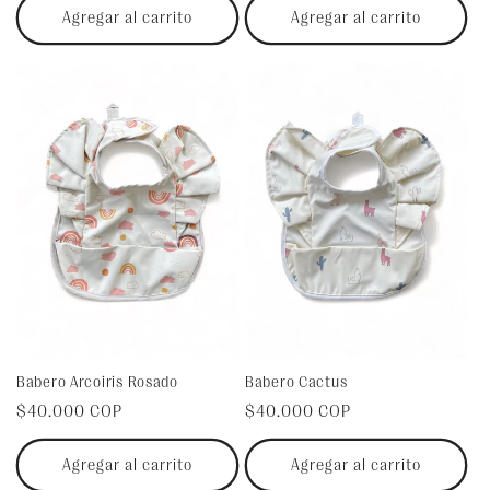
Agregar al carrito
Agregar al carrito
Babero Arcoiris Rosado
Babero Cactus
Precio
$40.000 COP
Precio
$40.000 COP
habitual
habitual
Agregar al carrito
Agregar al carrito