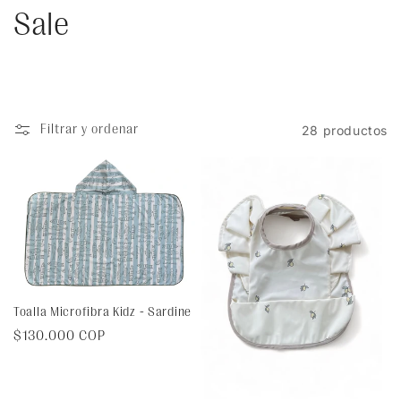
C
Sale
o
l
Filtrar y ordenar
28 productos
e
c
c
i
ó
Toalla Microfibra Kidz - Sardine
Precio
$130.000 COP
n
habitual
: