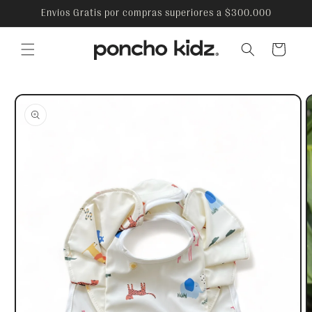
Ir
Envíos Gratis por compras superiores a $300.000
directamente
al contenido
Carrito
Ir
directamente
a la
información
del producto