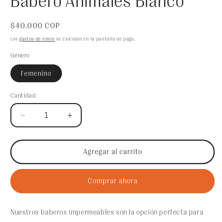
Babero Animales Blanco
Precio
$40.000 COP
habitual
Los
gastos de envío
se calculan en la pantalla de pago.
Género
Femenino
Cantidad
Reducir
Aumentar
cantidad
cantidad
para
para
Babero
Babero
Agregar al carrito
Animales
Animales
Blanco
Blanco
Comprar ahora
Nuestros baberos impermeables son la opción perfecta para