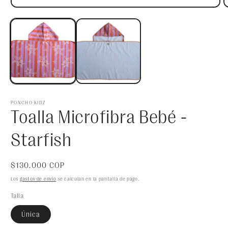
e
Abrir
m
elemento
2
multimedia
e
1
u
en
v
una
m
ventana
modal
PONCHO KIDZ
Toalla Microfibra Bebé -
Starfish
Precio
$130.000 COP
habitual
Los
gastos de envío
se calculan en la pantalla de pago.
Talla
Única