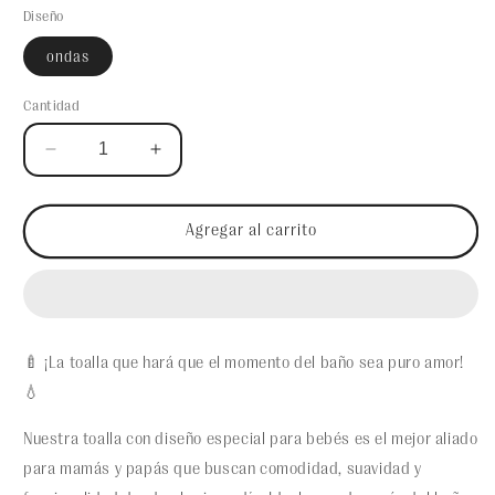
Diseño
ondas
Cantidad
Reducir
Aumentar
cantidad
cantidad
para
para
Toalla
Toalla
Agregar al carrito
Microfibra
Microfibra
Bebé
Bebé
-
-
Starfish
Starfish
🍼 ¡La toalla que hará que el momento del baño sea puro amor!
💧
Nuestra toalla con diseño especial para bebés es el mejor aliado
para mamás y papás que buscan comodidad, suavidad y